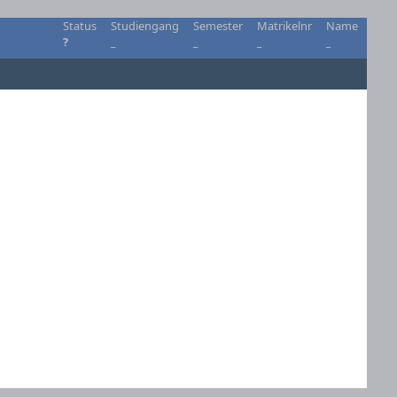
Status
Studiengang
Semester
Matrikelnr
Name
?
_
_
_
_